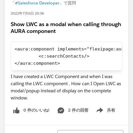
「
#Salesforce Developer
」で質問
2022年7月6日 20:36
Show LWC as a modal when calling through
AURA component
<aura:component implements="flexipage:availa
	 <c:searchContacts/>
</aura:component>
I have created a LWC Component and when I was
calling the LWC component . How can I Open LWC as
modal/popup instead of display on the complete
window.
0 件のいいね!
2 件の回答
共有
Show menu
並び替え