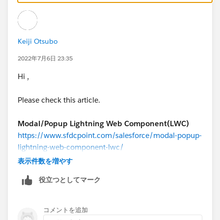
        <div class="slds-modal__container">
            <!-- Modal/Popup Box Header Star
            <header class="slds-modal__heade
Keiji Otsubo
                <lightning:buttonIcon iconNa
                                      onclic
2022年7月6日 23:35
                                      altern
Hi ,
                                      varian
                                      class=
Please check this article.
                <h2 id="modal-heading-01" cl
            </header>
Modal/Popup Lightning Web Component(LWC)
            <!--Modal/Popup Box Body Starts 
https://www.sfdcpoint.com/salesforce/modal-popup-
            <div class="slds-modal__content 
lightning-web-component-lwc/
                <c:searchContacts/>
            </div>
表示件数を増やす
            <!--Modal/Popup Box Footer Start
役立つとしてマーク
            <footer class="slds-modal__foote
                <lightning:button variant="n
                                  label="Can
コメントを追加
                                  title="Can