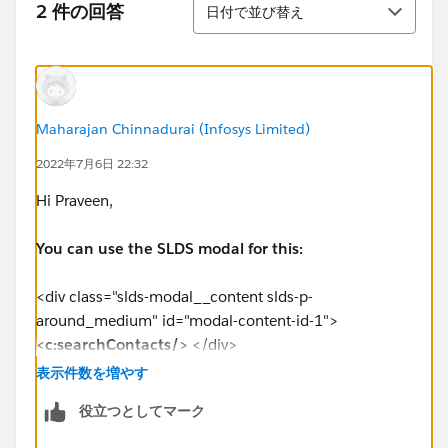
2 件の回答
日付で並び替え
Maharajan Chinnadurai (Infosys Limited)
2022年7月6日 22:32
Hi Praveen,
You can use the SLDS modal for this:
<div class="slds-modal__content slds-p-
around_medium" id="modal-content-id-1">
<c:searchContacts/>
</div>
表示件数を増やす
役立つとしてマーク
<aura:component implements="lightning:isUrlA
    <section role="dialog" tabindex="-1" ari