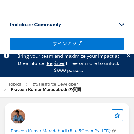
Trailblazer Community
サインアップ
Bring your team and maximize your impact at
Dreamforce.
Register
three or more to unlock
$999 passes.
Topics
#Salesforce Developer
Praveen Kumar Maradabudi の質問
Praveen Kumar Maradabudi (Blue5Green Pvt LTD)
が