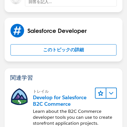
回答を記入...
                                  onclick="{
                <lightning:button variant="b
                                  label="OK"
                                  title="OK"
Salesforce Developer
                                  onclick="{
            </footer>
        </div>
このトピックの詳細
    </section>
</aura:component>
関連学習
https://www.sfdcpoint.com/salesforce/modal-popup-
lightning-component-salesforce/
トレイル
Develop for Salesforce
Thanks,
B2C Commerce
Maharajan.C
Learn about the B2C Commerce
developer tools you can use to create
storefront application projects.