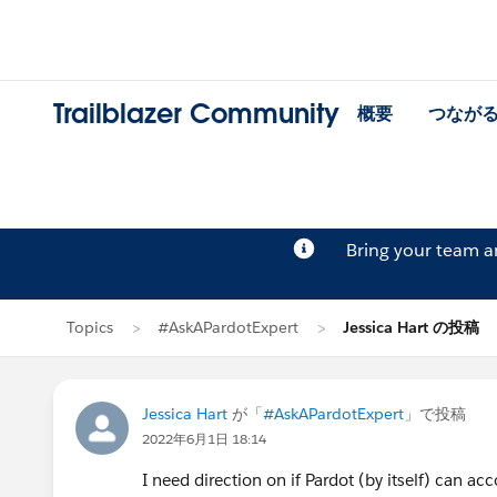
Trailblazer Community
概要
つなが
Bring your team 
Topics
#AskAPardotExpert
Jessica Hart の投稿
Jessica Hart
が「
#AskAPardotExpert
」で投稿
2022年6月1日 18:14
I need direction on if Pardot (by itself) can