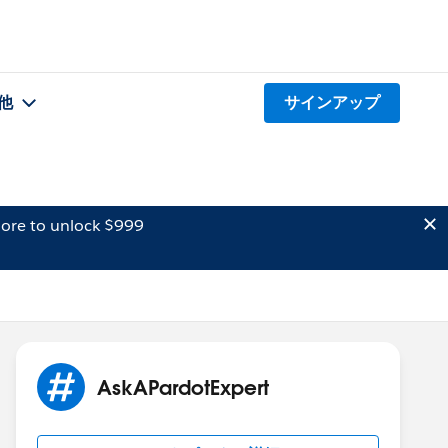
他
サインアップ
ore to unlock $999
AskAPardotExpert