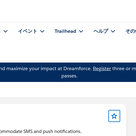
る
イベント
Trailhead
ヘルプ
その
and maximize your impact at Dreamforce.
Register
three or m
passes.
 accommodate SMS and push notifications.