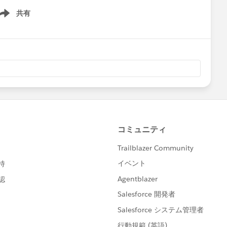
共有
ow menu