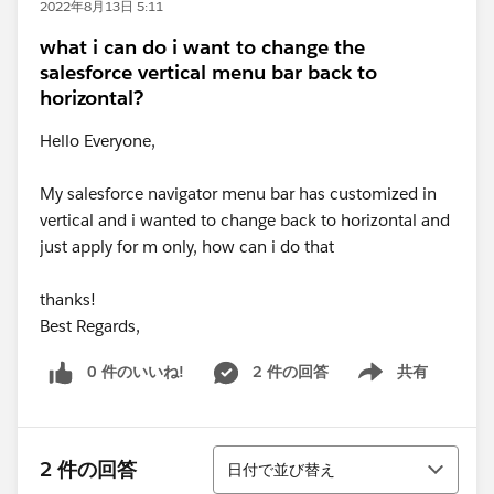
2022年8月13日 5:11
what i can do i want to change the
salesforce vertical menu bar back to
horizontal?
Hello Everyone,
My salesforce navigator menu bar has customized in
vertical and i wanted to change back to horizontal and
just apply for m only, how can i do that
thanks!
Best Regards,
0 件のいいね!
2 件の回答
共有
Show menu
並び替え
2 件の回答
日付で並び替え