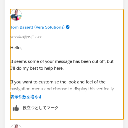
Tom Bassett (Vera Solutions)
2022年8月15日 6:00
Hello,
It seems some of your message has been cut off, but
I'll do my best to help here.
If you want to customise the look and feel of the
navigation menu and choose to display this vertically
or horizontally, you can do so within the Experience
表示件数を増やす
Builder.
役立つとしてマーク
If you need more guided support then please provide
some screenshots and I'll do my best to help.