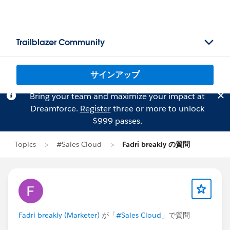
Trailblazer Community
サインアップ
Bring your team and maximize your impact at
Dreamforce.
Register
three or more to unlock
$999 passes.
Topics
#Sales Cloud
Fadri breakly の質問
Fadri breakly (Marketer)
が「
#Sales Cloud
」で質問