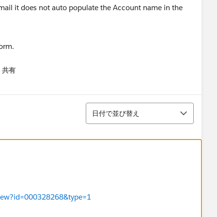
mail it does not auto populate the Account name in the
共有
menu
並び替え
日付で並び替え
leView?id=000328268&type=1