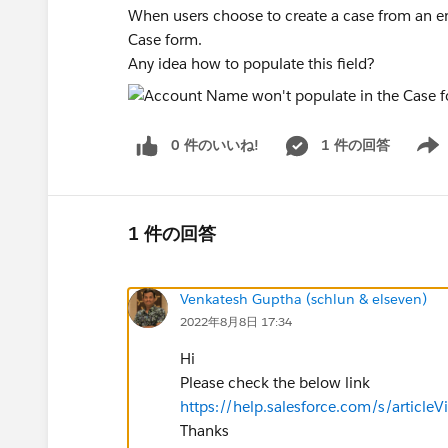
When users choose to create a case from an e
Case form.
Any idea how to populate this field?
0 件のいいね!
1 件の回答
Show 
1 件の回答
Venkatesh Guptha (schlun & elseven)
2022年8月8日 17:34
Hi
Please check the below link
https://help.salesforce.com/s/artic
Thanks