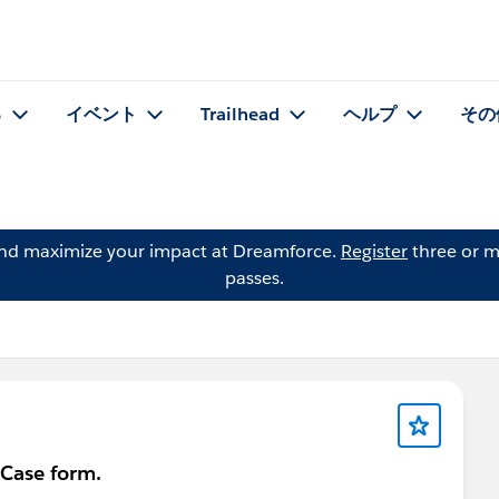
る
イベント
Trailhead
ヘルプ
その
and maximize your impact at Dreamforce.
Register
three or m
passes.
Case form.