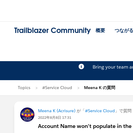
Trailblazer Community
概要
つなが
Bring your team 
Topics
#Service Cloud
Meena K の質問
Meena K (Acrisure)
が「
#Service Cloud
」で質問
2022年8月8日 17:31
Account Name won't populate in the 