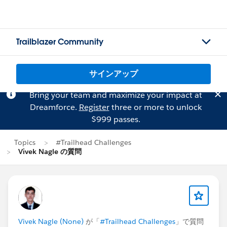
Trailblazer Community
サインアップ
Bring your team and maximize your impact at
Dreamforce.
Register
three or more to unlock
$999 passes.
Topics
#Trailhead Challenges
Vivek Nagle の質問
Vivek Nagle (None)
が「
#Trailhead Challenges
」で質問