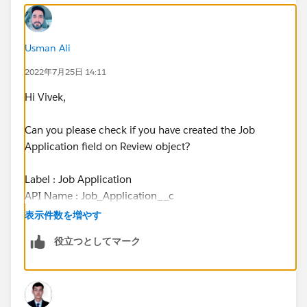
Usman Ali
2022年7月25日 14:11
Hi Vivek,
Can you please check if you have created the Job
Application field on Review object?
Label : Job Application
API Name : Job_Application__c
表示件数を増やす
Or, if you can post screenshot of your fields from
役立つとしてマーク
Review object that would be great!