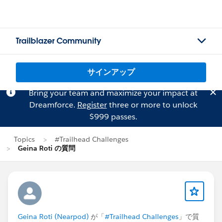
Trailblazer Community
サインアップ
Bring your team and maximize your impact at
Dreamforce.
Register
three or more to unlock
$999 passes.
Topics
#Trailhead Challenges
Geina Roti の質問
Geina Roti (Nearpod)
が「
#Trailhead Challenges
」で質