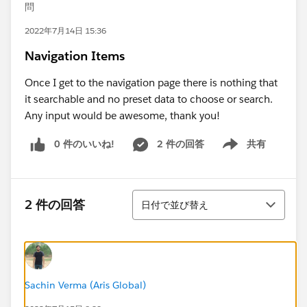
問
2022年7月14日 15:36
Navigation Items
Once I get to the navigation page there is nothing that
it searchable and no preset data to choose or search.
Any input would be awesome, thank you!
0 件のいいね!
2 件の回答
共有
Show menu
並び替え
2 件の回答
日付で並び替え
Sachin Verma (Aris Global)