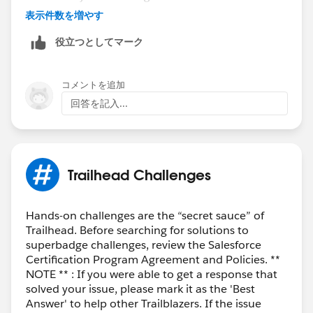
you.
表示件数を増やす
役立つとしてマーク
Thank you!
++TrailheadHelpFollowUp
コメントを追加
回答を記入...
Trailhead Challenges
Hands-on challenges are the “secret sauce” of
Trailhead. Before searching for solutions to
superbadge challenges, review the Salesforce
Certification Program Agreement and Policies. **
NOTE ** : If you were able to get a response that
solved your issue, please mark it as the 'Best
Answer' to help other Trailblazers. If the issue