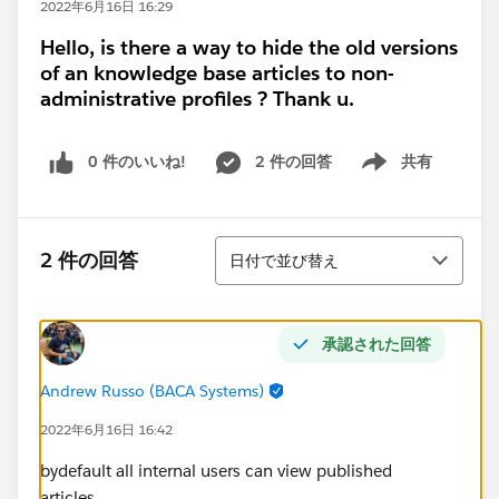
2022年6月16日 16:29
Hello, is there a way to hide the old versions
of an knowledge base articles to non-
administrative profiles ? Thank u.
0 件のいいね!
2 件の回答
共有
Show menu
並び替え
2 件の回答
日付で並び替え
承認された回答
Andrew Russo (BACA Systems)
2022年6月16日 16:42
bydefault all internal users can view published
articles...