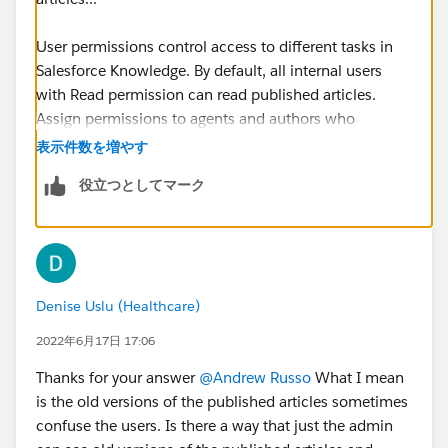
User permissions control access to different tasks in
Salesforce Knowledge. By default, all internal users
with Read permission can read published articles.
Assign permissions to agents and authors who
publish, archive, delete, and manage articles.
表示件数を増やす
役立つとしてマーク
https://help.salesforce.com/s/articleView?
id=sf.knowledge_setup_users_lex.htm&type=5
Denise Uslu (Healthcare)
2022年6月17日 17:06
Thanks for your answer
@Andrew Russo
What I mean
is the old versions of the published articles sometimes
confuse the users. Is there a way that just the admin