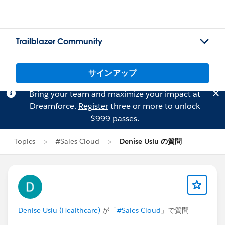
Trailblazer Community
サインアップ
Bring your team and maximize your impact at
Dreamforce.
Register
three or more to unlock
$999 passes.
Topics
#Sales Cloud
Denise Uslu の質問
Denise Uslu (Healthcare)
が「
#Sales Cloud
」で質問