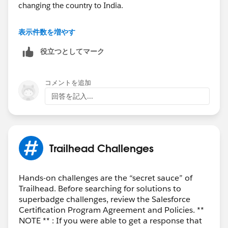
changing the country to India.
Regards,
表示件数を増やす
Ramu S.
役立つとしてマーク
“
++TrailheadHelpFollowUp
”.
コメントを追加
回答を記入...
Trailhead Challenges
Hands-on challenges are the “secret sauce” of
Trailhead. Before searching for solutions to
superbadge challenges, review the Salesforce
Certification Program Agreement and Policies. **
NOTE ** : If you were able to get a response that