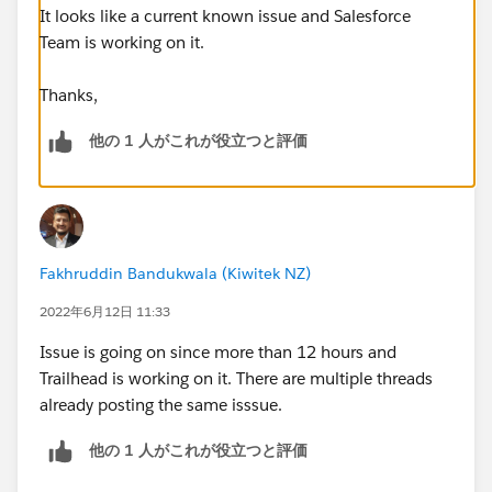
It looks like a current known issue and Salesforce
Team is working on it.
Thanks,
他の 1 人がこれが役立つと評価
Fakhruddin Bandukwala (Kiwitek NZ)
2022年6月12日 11:33
Issue is going on since more than 12 hours and
Trailhead is working on it. There are multiple threads
already posting the same isssue.
他の 1 人がこれが役立つと評価