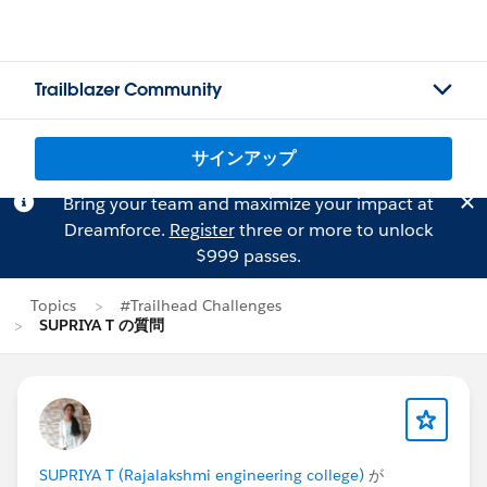
Trailblazer Community
サインアップ
Bring your team and maximize your impact at
Dreamforce.
Register
three or more to unlock
$999 passes.
Topics
#Trailhead Challenges
SUPRIYA T の質問
SUPRIYA T (Rajalakshmi engineering college)
が