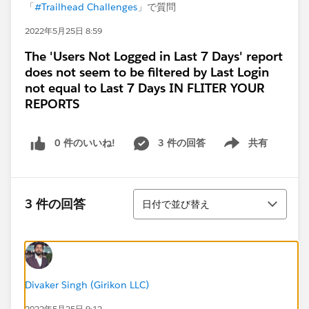
「
#Trailhead Challenges
」で質問
2022年5月25日 8:59
The 'Users Not Logged in Last 7 Days' report
does not seem to be filtered by Last Login
not equal to Last 7 Days IN FLITER YOUR
REPORTS
0 件のいいね!
3 件の回答
共有
Show menu
並び替え
3 件の回答
日付で並び替え
Divaker Singh (Girikon LLC)
2022年5月25日 9:12