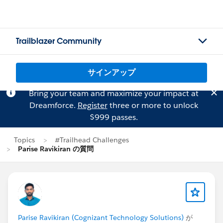
Trailblazer Community
サインアップ
Bring your team and maximize your impact at
Dreamforce.
Register
three or more to unlock
$999 passes.
Topics
#Trailhead Challenges
Parise Ravikiran の質問
Parise Ravikiran (Cognizant Technology Solutions)
が