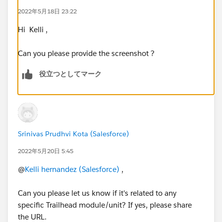
2022年5月18日 23:22
Hi Kelli ,
Can you please provide the screenshot ?
役立つとしてマーク
Srinivas Prudhvi Kota (Salesforce)
2022年5月20日 5:45
@
Kelli hernandez (Salesforce)
,
Can you please let us know if it's related to any
specific Trailhead module/unit? If yes, please share
the URL.