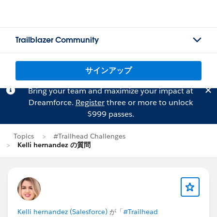
Trailblazer Community
サインアップ
Bring your team and maximize your impact at
Dreamforce.
Register
three or more to unlock
$999 passes.
Topics
#Trailhead Challenges
Kelli hernandez の質問
Kelli hernandez (Salesforce)
が「
#Trailhead