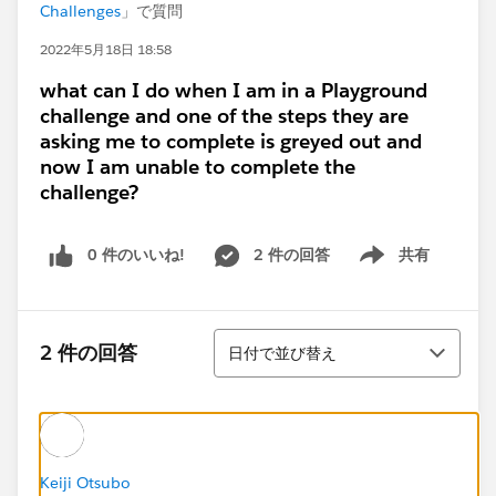
Challenges
」で質問
2022年5月18日 18:58
what can I do when I am in a Playground
challenge and one of the steps they are
asking me to complete is greyed out and
now I am unable to complete the
challenge?
0 件のいいね!
2 件の回答
共有
Show menu
並び替え
2 件の回答
日付で並び替え
Keiji Otsubo