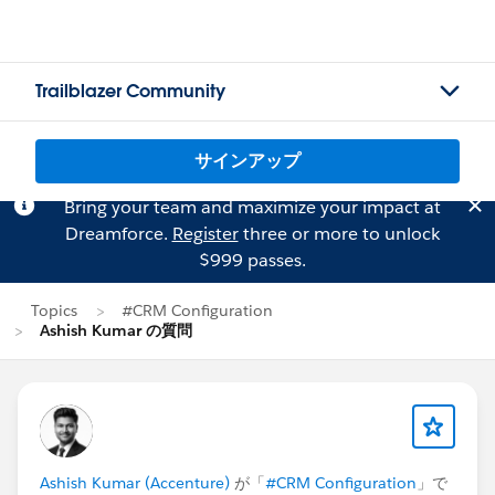
Trailblazer Community
サインアップ
Bring your team and maximize your impact at
Dreamforce.
Register
three or more to unlock
$999 passes.
Topics
#CRM Configuration
Ashish Kumar の質問
Ashish Kumar (Accenture)
が「
#CRM Configuration
」で