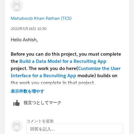
Mahaboob Khan Pathan (TCS)
2022年5月16日 10:30
Hello Ashish,
Before you can do this project, you must complete
the
Build a Data Model for a Recruiting App
project. The work you do here(
Customize the User
Interface for a Recruiting App
module) builds on
the work you complete in that project.
表示件数を増やす
If you haven't completed it, please complete it and
役立つとしてマーク
then you can try the current module you are
implementing. If you completed it already, then you
need to use the same trailhead playground for this
コメントを追加
module too, else you need to implement the Build
回答を記入...
Data Model module and then Customize the user