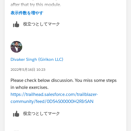
after that try this module.
https://trailhead.salesforce.com/trailblazer-
表示件数を増やす
community/feed/0D54S00000A9CKWSA3
役立つとしてマーク
Thanks!
Divaker Singh (Girikon LLC)
2022年5月16日 10:23
Please check below discussion. You miss some steps
in whole exercises.
https://trailhead.salesforce.com/trailblazer-
community/feed/0D54S00000H2RIrSAN
役立つとしてマーク