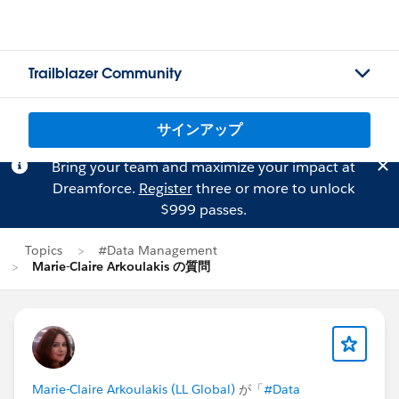
Trailblazer Community
サインアップ
Bring your team and maximize your impact at
Dreamforce.
Register
three or more to unlock
$999 passes.
Topics
#Data Management
Marie-Claire Arkoulakis の質問
Marie-Claire Arkoulakis (LL Global)
が「
#Data