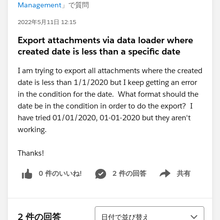
Management
」で質問
2022年5月11日 12:15
Export attachments via data loader where
created date is less than a specific date
I am trying to export all attachments where the created
date is less than 1/1/2020 but I keep getting an error
in the condition for the date. What format should the
date be in the condition in order to do the export? I
have tried 01/01/2020, 01-01-2020 but they aren't
working.
Thanks!
0 件のいいね!
2 件の回答
共有
Show menu
並び替え
2 件の回答
日付で並び替え