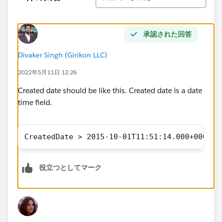
承認された回答
Divaker Singh (Girikon LLC)
2022年5月11日 12:26
Created date should be like this. Created date is a date
time field.
CreatedDate > 2015-10-01T11:51:14.000+0000
役立つとしてマーク