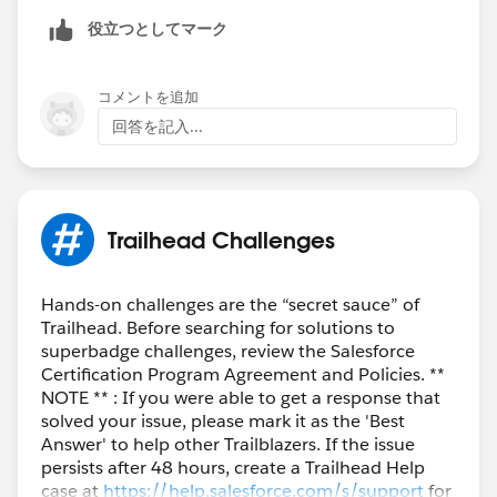
役立つとしてマーク
コメントを追加
回答を記入...
Trailhead Challenges
Hands-on challenges are the “secret sauce” of
Trailhead. Before searching for solutions to
superbadge challenges, review the Salesforce
Certification Program Agreement and Policies. **
NOTE ** : If you were able to get a response that
solved your issue, please mark it as the 'Best
Answer' to help other Trailblazers. If the issue
persists after 48 hours, create a Trailhead Help
case at
https://help.salesforce.com/s/support
for