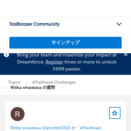
Trailblazer Community
サインアップ
Bring your team and maximize your impact at
Dreamforce.
Register
three or more to unlock
$999 passes.
Topics
#Trailhead Challenges
Ritika srivastava の質問
Ritika srivastava (Deloitte(USI))
が「
#Trailhead