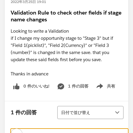
2022年3月25日 19:01
Validation Rule to check other fields if stage
name changes
Looking to write a Validation
if I change my opportunity stage to "Stage 3" but if
"Field 1(picklist)", "Field 2(Currency)" or "Field 3
(number)" is changed in the same save. that you
update these said fields first before you save.
Thanks in advance
0 件のいいね!
1 件の回答
共有
Show menu
並び替え
1 件の回答
日付で並び替え