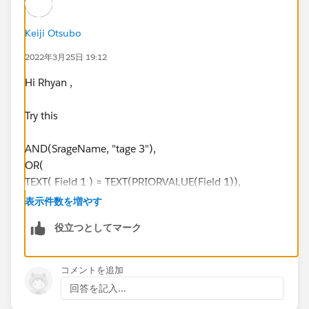
Keiji Otsubo
2022年3月25日 19:12
Hi Rhyan ,
Try this
AND(SrageName, "tage 3"),
OR(
TEXT( Field 1 ) = TEXT(PRIORVALUE(Field 1)),
Field 2 = PRIORVALUE(Field 2),
表示件数を増やす
Field 3 = PRIORVALUE(Field 3),
役立つとしてマーク
NOT( ISCHANGED( Field 1 )) ,
NOT( ISCHANGED( Field 2 )) ,
NOT( ISCHANGED( Field 3 ))
コメントを追加
)
回答を記入...
)