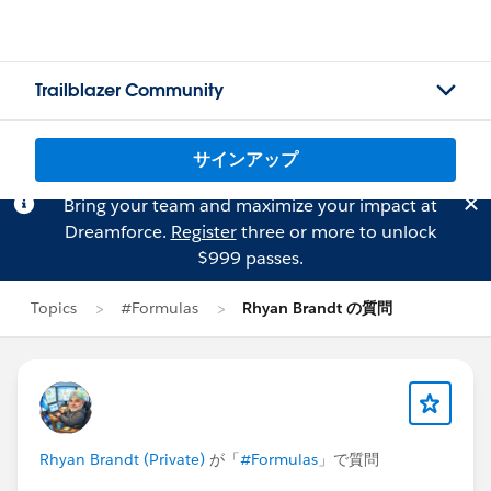
Trailblazer Community
サインアップ
Bring your team and maximize your impact at
Dreamforce.
Register
three or more to unlock
$999 passes.
Topics
#Formulas
Rhyan Brandt の質問
Rhyan Brandt (Private)
が「
#Formulas
」で質問