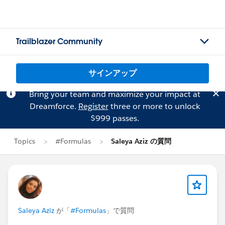
Trailblazer Community
サインアップ
Bring your team and maximize your impact at
Dreamforce.
Register
three or more to unlock
$999 passes.
Topics
#Formulas
Saleya Aziz の質問
Saleya Aziz
が「
#Formulas
」で質問