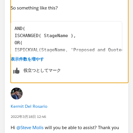
So something like this?
AND( 
ISCHANGED( StageName ), 
OR( 
ISPICKVAL(StageName, 'Proposed and Quoted'),
ISPICKVAL(StageName, 'Design Review'), 
表示件数を増やす
ISPICKVAL(StageName, 'Customer Evaluation'),
役立つとしてマーク
ISPICKVAL(StageName, 'Shortlist'), 
ISPICKVAL(StageName, 'Negotiation') 
), 
OR(
$Profile.Name = "Customer Relationship Manag
Kermit Del Rosario
$Profile.Name = "New Business Sales", 
$Profile.Name = "Sales", 
2022年3月18日 12:46
$Profile.Name = "Sales Manager"
Hi
@Steve Molis
will you be able to assist? Thank you
), 