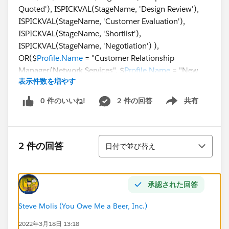
Quoted'), ISPICKVAL(StageName, 'Design Review'),
ISPICKVAL(StageName, 'Customer Evaluation'),
ISPICKVAL(StageName, 'Shortlist'),
ISPICKVAL(StageName, 'Negotiation') ),
OR($
Profile.Name
= "Customer Relationship
Manager/Network Services", $
Profile.Name
= "New
表示件数を増やす
Business Sales", $
Profile.Name
= "Sales",
$
Profile.Name
= "Sales Manager"),
0 件のいいね!
2 件の回答
共有
Show menu
NOT(ISCHANGED(Probability__c )))
@Formulas - Help, Tips and Tricks
並び替え
2 件の回答
日付で並び替え
承認された回答
Steve Molis (You Owe Me a Beer, Inc.)
2022年3月18日 13:18