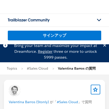
Trailblazer Community
サインアップ
Bring your team and maximize your impact at
Dreamforce.
Register
three or more to unlock
$999 passes.
Topics
#Sales Cloud
Valentina Barros の質問
Valentina Barros (Stonly)
が「
#Sales Cloud
」で質問