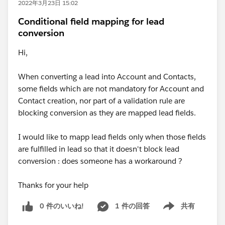
2022年3月23日 15:02
Conditional field mapping for lead
conversion
Hi,
When converting a lead into Account and Contacts,
some fields which are not mandatory for Account and
Contact creation, nor part of a validation rule are
blocking conversion as they are mapped lead fields.
I would like to mapp lead fields only when those fields
are fulfilled in lead so that it doesn't block lead
conversion : does someone has a workaround ?
Thanks for your help
0 件のいいね!
1 件の回答
共有
Show menu