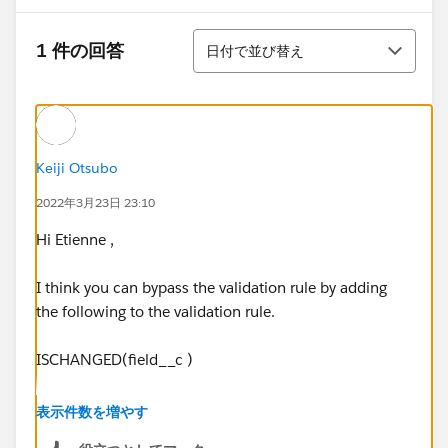
並び替え
1 件の回答
日付で並び替え
Keiji Otsubo
2022年3月23日 23:10
Hi Etienne ,
I think you can bypass the validation rule by adding
the following to the validation rule.
ISCHANGED(field__c )
Validation rule exception
表示件数を増やす
https://trailhead.salesforce.com/ja/trailblazer-