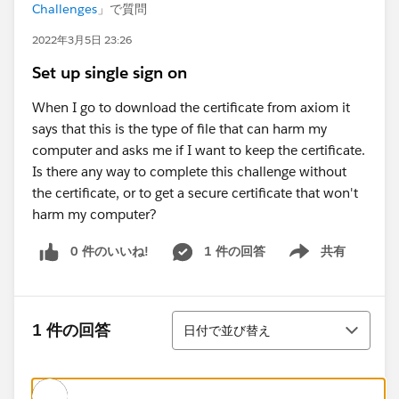
Challenges
」で質問
2022年3月5日 23:26
Set up single sign on
When I go to download the certificate from axiom it
says that this is the type of file that can harm my
computer and asks me if I want to keep the certificate.
Is there any way to complete this challenge without
the certificate, or to get a secure certificate that won't
harm my computer?
0 件のいいね!
1 件の回答
共有
Show menu
並び替え
1 件の回答
日付で並び替え