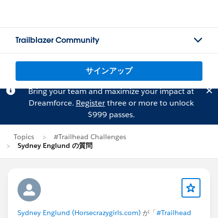
Trailblazer Community
サインアップ
Bring your team and maximize your impact at
Dreamforce.
Register
three or more to unlock
$999 passes.
Topics
#Trailhead Challenges
Sydney Englund の質問
Sydney Englund (Horsecrazygirls.com)
が「
#Trailhead