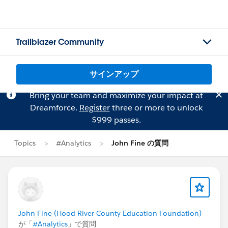
Trailblazer Community
サインアップ
Bring your team and maximize your impact at
Dreamforce.
Register
three or more to unlock
$999 passes.
Topics
#Analytics
John Fine の質問
John Fine (Hood River County Education Foundation)
が「
#Analytics
」で質問