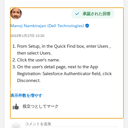
承認された回答
Manoj Nambirajan (Dell Technologies)
2022年1月27日 13:20
From Setup, in the Quick Find box, enter Users ,
then select Users.
Click the user's name.
On the user's detail page, next to the App
Registration: Salesforce Authenticator field, click
Disconnect.
details in link below
表示件数を増やす
https://help.salesforce.com/s/articleView?
役立つとしてマーク
id=disconnect_salesforce_authenticator_v2_or_later.ht
m&language=en_US&type=5
コメントを追加