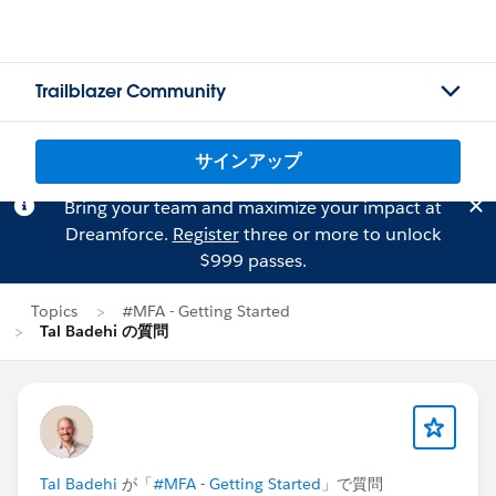
Trailblazer Community
サインアップ
Bring your team and maximize your impact at
Dreamforce.
Register
three or more to unlock
$999 passes.
Topics
#MFA - Getting Started
Tal Badehi の質問
Tal Badehi
が「
#MFA - Getting Started
」で質問