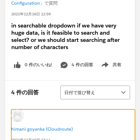
Configuration
」で質問
2021年12月16日 12:59
in searchable dropdown if we have very
huge data, is it feasible to search and
select? or we should start searching after
number of characters
0 件のいいね!
4 件の回答
共有
Show menu
並び替え
4 件の回答
日付で並び替え
himani goyanka (Cloudroute)
2021年12月16日 13:44