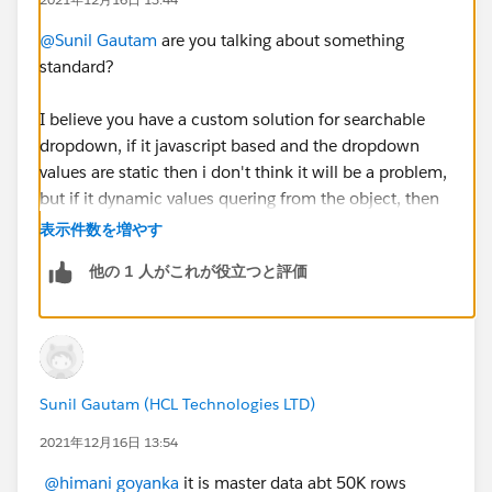
@Sunil Gautam
are you talking about something
standard?
I believe you have a custom solution for searchable
dropdown, if it javascript based and the dropdown
values are static then i don't think it will be a problem,
but if it dynamic values quering from the object, then
it may have some performance issues.
表示件数を増やす
他の 1 人がこれが役立つと評価
Sunil Gautam (HCL Technologies LTD)
2021年12月16日 13:54
@himani goyanka
it is master data abt 50K rows