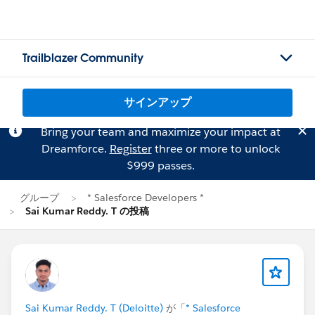
Trailblazer Community
サインアップ
Bring your team and maximize your impact at
Dreamforce.
Register
three or more to unlock
$999 passes.
グループ
* Salesforce Developers *
Sai Kumar Reddy. T の投稿
Sai Kumar Reddy. T (Deloitte)
が「
* Salesforce