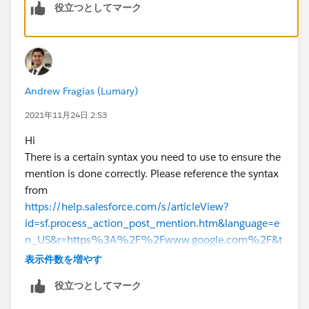
役立つとしてマーク
Andrew Fragias (Lumary)
2021年11月24日 2:53
Hi
There is a certain syntax you need to use to ensure the
mention is done correctly. Please reference the syntax
from
https://help.salesforce.com/s/articleView?
id=sf.process_action_post_mention.htm&language=e
n_US&r=https%3A%2F%2Fwww.google.com%2F&t
ype=5
表示件数を増やす
Regards Andrew Fragias
役立つとしてマーク