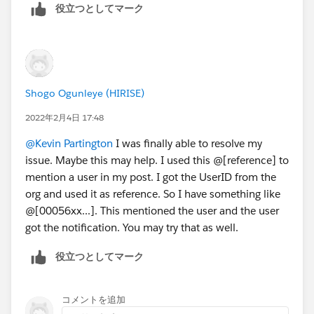
役立つとしてマーク
Shogo Ogunleye (HIRISE)
2022年2月4日 17:48
@Kevin Partington
I was finally able to resolve my
issue. Maybe this may help. I used this @[reference] to
mention a user in my post. I got the UserID from the
org and used it as reference. So I have something like
@[00056xx...]. This mentioned the user and the user
got the notification. You may try that as well.
役立つとしてマーク
コメントを追加