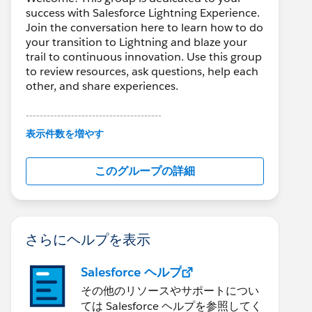
success with Salesforce Lightning Experience.
Join the conversation here to learn how to do
your transition to Lightning and blaze your
trail to continuous innovation. Use this group
to review resources, ask questions, help each
other, and share experiences.
---------------------------------------
This group is maintained and moderated by
表示件数を増やす
Salesforce employees. The content received
in this group falls under the official Forward-
このグループの詳細
Looking Statement:
http://investor.salesforce.com/about-
us/investor/forward-looking-
statements/default.aspx
さらにヘルプを表示
Salesforce ヘルプ
その他のリソースやサポートについ
ては Salesforce ヘルプを参照してく