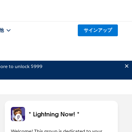
他
サインアップ
ore to unlock $999
* Lightning Now! *
Welcome! This group is dedicated to your