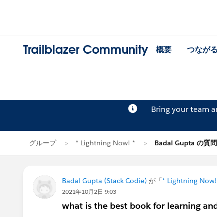
Trailblazer Community
概要
つなが
Bring your team 
グループ
* Lightning Now! *
Badal Gupta の質問
Badal Gupta (Stack Codie)
が「
* Lightning Now!
2021年10月2日 9:03
what is the best book for learning an