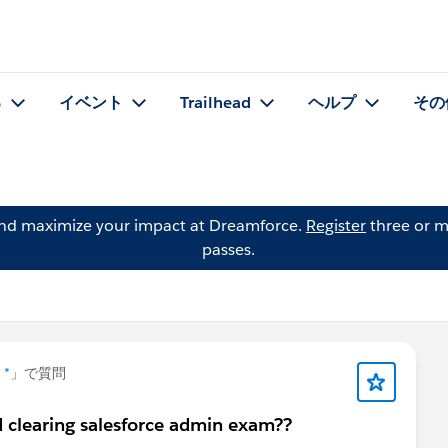
る
イベント
Trailhead
ヘルプ
その
and maximize your impact at Dreamforce.
Register
three or m
passes.
 *
」で質問
d clearing salesforce admin exam??