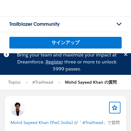
Trailblazer Community
サインアップ
Bring your team and maximize your impact at
Dreamforce.
Register
three or more to unlock
$999 passes.
Topics
#Trailhead
Mohd Sayeed Khan の質問
Mohd Sayeed Khan (PwC India)
が「
#Trailhead
」で質問