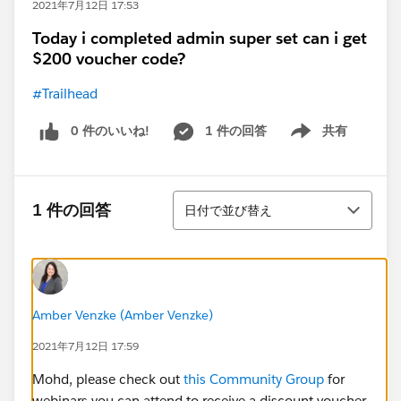
2021年7月12日 17:53
Today i completed admin super set can i get
$200 voucher code?
#Trailhead
0 件のいいね!
1 件の回答
共有
Show menu
並び替え
1 件の回答
日付で並び替え
Amber Venzke (Amber Venzke)
2021年7月12日 17:59
Mohd, please check out
this Community Group
for
webinars you can attend to receive a discount voucher