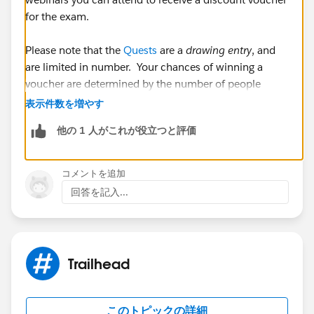
for the exam.
Please note that the
Quests
are a
drawing entry
, and
are limited in number. Your chances of winning a
voucher are determined by the number of people
completing the quests. Drawings will happen after the
表示件数を増やす
Quests dates have closed & winners will be notified.
他の 1 人がこれが役立つと評価
Additionally, occasionally different
local community
groups
will have a voucher to give away, so I would
コメントを追加
recommend looking to see if there is a user group
回答を記入...
meeting locally to you.
Trailhead
このトピックの詳細