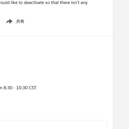
would like to deactivate so that there isn't any
共有
Show menu
 8:30 - 10:30 CST.