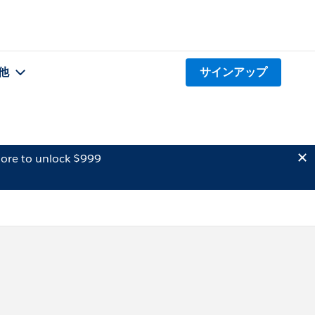
他
サインアップ
ore to unlock $999