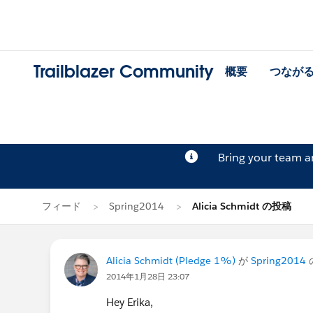
Trailblazer Community
概要
つなが
Bring your team 
フィード
Spring2014
Alicia Schmidt の投稿
Alicia Schmidt (Pledge 1%)
が
Spring2014
2014年1月28日 23:07
Hey Erika,