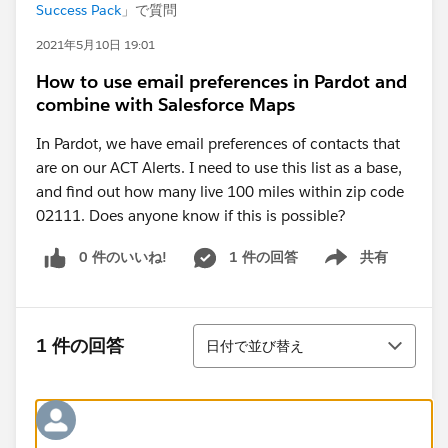
Success Pack
」で質問
2021年5月10日 19:01
How to use email preferences in Pardot and
combine with Salesforce Maps
In Pardot, we have email preferences of contacts that
are on our ACT Alerts. I need to use this list as a base,
and find out how many live 100 miles within zip code
02111. Does anyone know if this is possible?
0 件のいいね!
1 件の回答
共有
Show menu
並び替え
1 件の回答
日付で並び替え