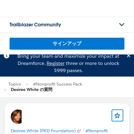
Trailblazer Community
サインアップ
Bring your team and maximize your impact at
Dreamforce.
Register
three or more to unlock
$999 passes.
Topics
#Nonprofit Success Pack
Desiree White の質問
Desiree White (PKD Foundation)
が「
#Nonprofit