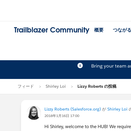
Trailblazer Community
概要
つなが
Bring your team 
フィード
Shirley Loi
Lizzy Roberts の投稿
Lizzy Roberts (Salesforce.org)
が
Shirley Loi
2018年1月16日 17:00
Hi Shirley, welcome to the HUB! We require 