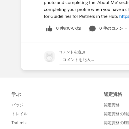
photo and completing the 'About Me' sectio
completing your profile when you have a ch
for Guidelines for Partners in the Hub:
http
0 件のいいね!
0 件のコメント
コメントを追加
コメントを記入...