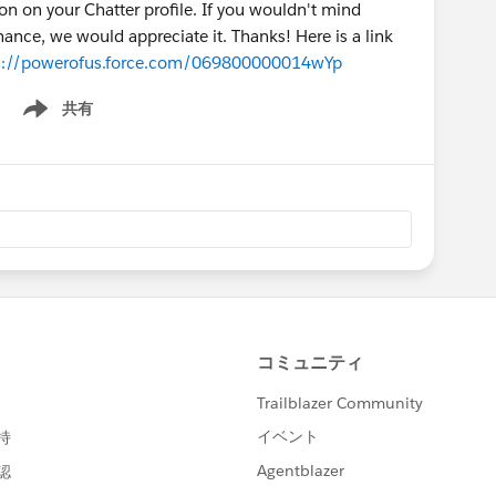
n on your Chatter profile. If you wouldn't mind
ance, we would appreciate it. Thanks! Here is a link
s://powerofus.force.com/069800000014wYp
共有
Show menu