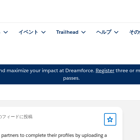
る
イベント
Trailhead
ヘルプ
その
and maximize your impact at Dreamforce.
Register
three or m
passes.
のフィードに投稿
partners to complete their profiles by uploading a