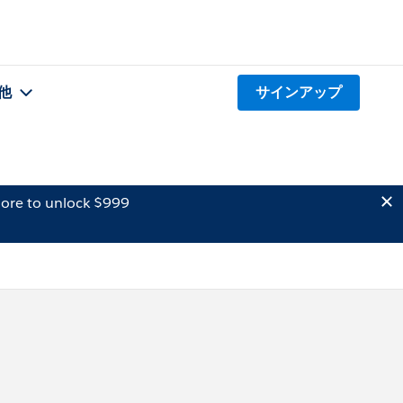
他
サインアップ
ore to unlock $999