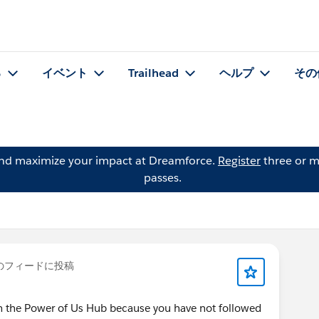
る
イベント
Trailhead
ヘルプ
その
and maximize your impact at Dreamforce.
Register
three or m
passes.
のフィードに投稿
om the Power of Us Hub because you have not followed