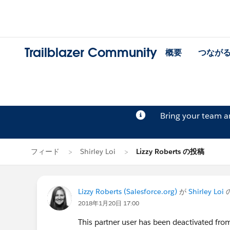
Trailblazer Community
概要
つなが
Bring your team 
フィード
Shirley Loi
Lizzy Roberts の投稿
Lizzy Roberts (Salesforce.org)
が
Shirley Loi
2018年1月20日 17:00
This partner user has been deactivated fr