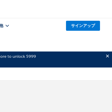
他
サインアップ
ore to unlock $999