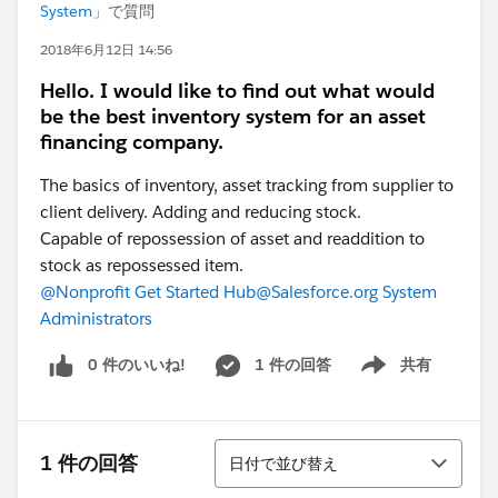
System
」で質問
2018年6月12日 14:56
Hello. I would like to find out what would
be the best inventory system for an asset
financing company.
The basics of inventory, asset tracking from supplier to
client delivery. Adding and reducing stock.
Capable of repossession of asset and readdition to
stock as repossessed item.
@Nonprofit Get Started Hub
@Salesforce.org System
Administrators
0 件のいいね!
1 件の回答
共有
Show menu
並び替え
1 件の回答
日付で並び替え