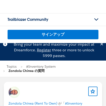
Trailblazer Community
サインアップ
Bring your team and maximize your impact at
Dreamforce.
Register
three or more to unlock
$999 passes.
Topics
#Inventory System
Zondola Chirwa の質問
Zondola Chirwa (Rent To Own)
が「
#Inventory