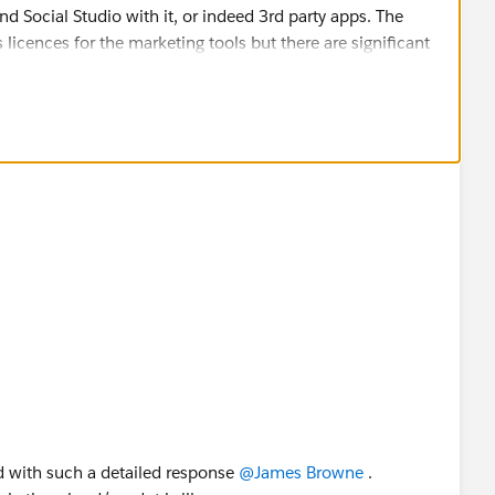
d Social Studio with it, or indeed 3rd party apps. The
icences for the marketing tools but there are significant
rofus.force.com/s/article/SFDO-CS-Power-of-Us-App-
uld need to speak to your Account Executive about
s/article/SFDO-CS-How-do-I-find-my-Account-Executive
nd with such a detailed response
@James Browne
​ .