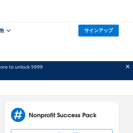
他
サインアップ
ore to unlock $999
Nonprofit Success Pack