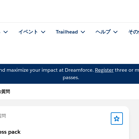
る
イベント
Trailhead
ヘルプ
その
and maximize your impact at Dreamforce.
Register
three or m
passes.
 の質問
質問
ess pack