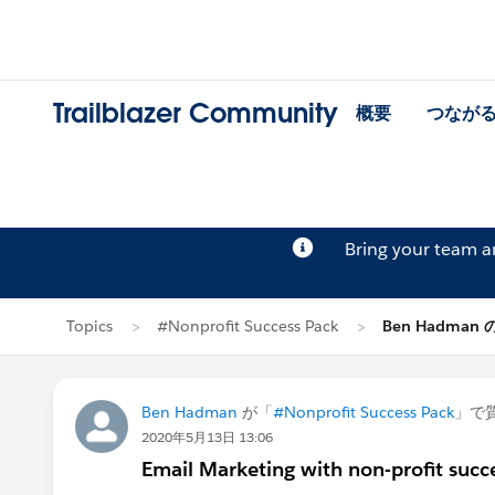
Trailblazer Community
概要
つなが
Bring your team 
Topics
#Nonprofit Success Pack
Ben Hadman
Ben Hadman
が「
#Nonprofit Success Pack
」で
2020年5月13日 13:06
Email Marketing with non-profit succ