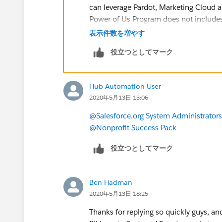
can leverage Pardot, Marketing Cloud an
Power of Us Program does not includes l
discounts for nonprofits:
https://powe
表示件数を増やす
Overview-and-Troubleshooting
. You wo
役立つとしてマーク
pricing:
https://powerofus.force.com/
Hub Automation User
2020年5月13日 13:06
@Salesforce.org System Administrators
@Nonprofit Success Pack
役立つとしてマーク
Ben Hadman
2020年5月13日 18:25
Thanks for replying so quickly guys, a