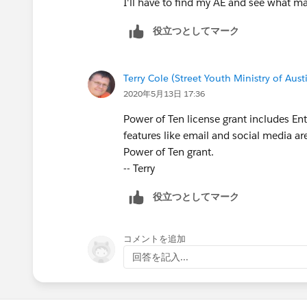
I'll have to find my AE and see what ma
役立つとしてマーク
Terry Cole (Street Youth Ministry of Aust
2020年5月13日 17:36
Power of Ten license grant includes En
features like email and social media a
Power of Ten grant.
-- Terry
役立つとしてマーク
コメントを追加
回答を記入...