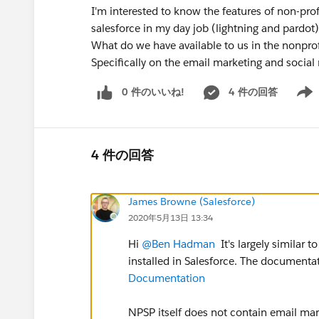
I'm interested to know the features of non-pr
salesforce in my day job (lightning and pardot)
What do we have available to us in the nonpro
Specifically on the email marketing and social
0 件のいいね!
4 件の回答
Show 
4 件の回答
James Browne (Salesforce)
2020年5月13日 13:34
Hi
@Ben Hadman
​ It's largely similar
installed in Salesforce. The documentat
Documentation
NPSP itself does not contain email ma