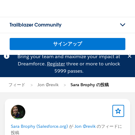
Trailblazer Community
サインアップ
Bring your team and maximize your impact at
Dreamforce.
Register
three or more to unlock
$999 passes.
フィード
Jon Ørevik
Sara Brophy の投稿
Sara Brophy (Salesforce.org)
が
Jon Ørevik
のフィードに
投稿