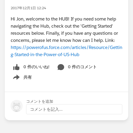
2017年12月1日 12:24
Hi Jon, welcome to the HUB! If you need some help
navigating the Hub, check out the 'Getting Started'
resources below. Finally, if you have any questions or
concerns, please let me know how can I help. Link:
https://powerofus.force.com/articles/Resource/Gettin
g-Started-in-the-Power-of-US-Hub
0 件のいいね!
0 件のコメント
共有
Show menu
コメントを追加
コメントを記入...