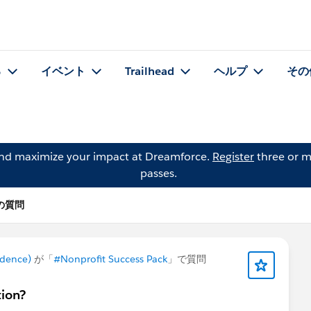
る
イベント
Trailhead
ヘルプ
その
and maximize your impact at Dreamforce.
Register
three or m
passes.
l の質問
ndence)
が「
#Nonprofit Success Pack
」で質問
tion?