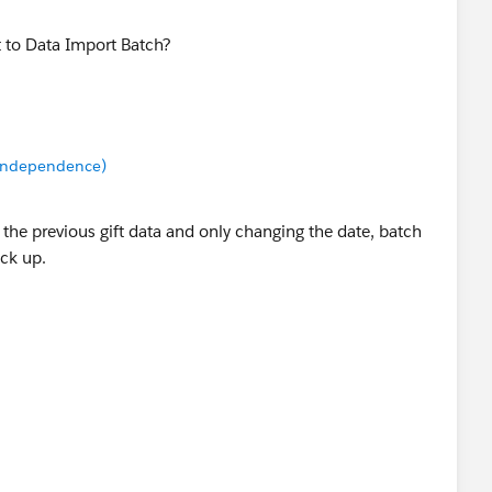
t to Data Import Batch?
 Independence)
ng the previous gift data and only changing the date, batch
ck up.