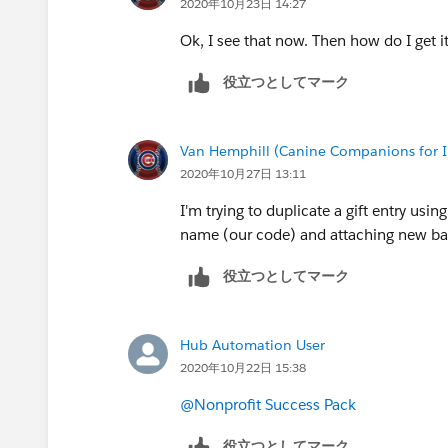
2020年10月23日 14:27
Ok, I see that now. Then how do I get i
役立つとしてマーク
Van Hemphill (Canine Companions for
2020年10月27日 13:11
I'm trying to duplicate a gift entry usi
name (our code) and attaching new ba
役立つとしてマーク
Hub Automation User
2020年10月22日 15:38
@Nonprofit Success Pack
役立つとしてマーク