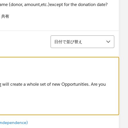
 same (donor, amount,etc.)except for the donation date?
共有
menu
並び替え
日付で並び替え
 will create a whole set of new Opportunities. Are you
 Independence)