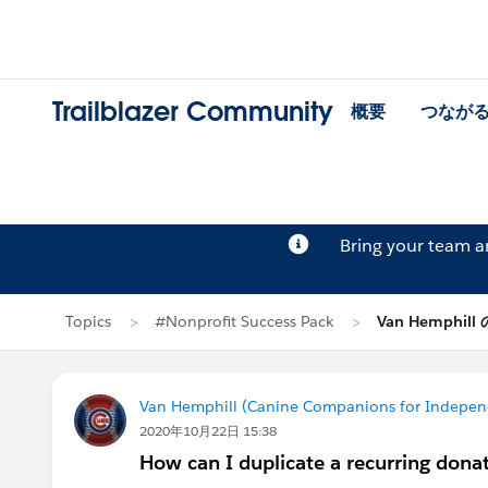
Trailblazer Community
概要
つなが
Bring your team 
Topics
#Nonprofit Success Pack
Van Hemphil
Van Hemphill (Canine Companions for Indepe
2020年10月22日 15:38
How can I duplicate a recurring dona