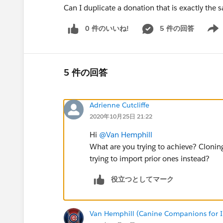
Can I duplicate a donation that is exactly the
0 件のいいね!
5 件の回答
Show 
5 件の回答
Adrienne Cutcliffe
2020年10月25日 21:22
Hi
@Van Hemphill
​
What are you trying to achieve? Cloning
trying to import prior ones instead?
役立つとしてマーク
Van Hemphill (Canine Companions for