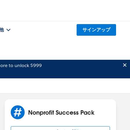
他
サインアップ
ore to unlock $999
Nonprofit Success Pack