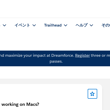
る
イベント
Trailhead
ヘルプ
その
and maximize your impact at Dreamforce.
Register
three or m
passes.
t working on Macs?