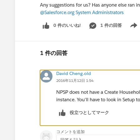
Any suggestions for us? Has anyone else ran i
@Salesforce.org System Administrators
0 件のいいね!
1 件の回答
Show 
1 件の回答
David Cheng.old
2016年11月12日 1:54
NPSP does not have a Create Household
instance. You'll have to look in Setup to
役立つとしてマーク
コメントを追加
回答を記入...