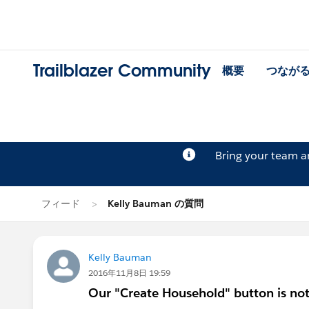
Trailblazer Community
概要
つなが
Bring your team 
フィード
Kelly Bauman の質問
Kelly Bauman
2016年11月8日 19:59
Our "Create Household" button is no