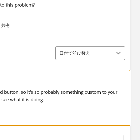
nto this problem?
共有
menu
並び替え
日付で並び替え
 button, so it's so probably something custom to your
 see what it is doing.