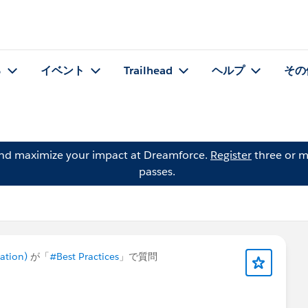
る
イベント
Trailhead
ヘルプ
その
and maximize your impact at Dreamforce.
Register
three or m
passes.
ation)
が「
#Best Practices
」で質問