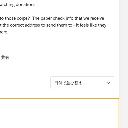
matching donations.
 to those corps? The paper check info that we receive
 the correct address to send them to - it feels like they
ere.
共有
menu
並び替え
日付で並び替え