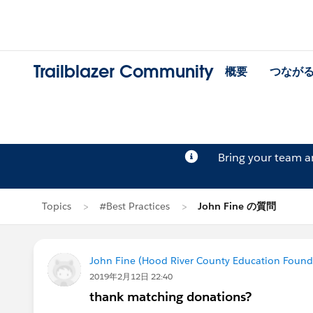
Trailblazer Community
概要
つなが
Bring your team 
Topics
#Best Practices
John Fine の質問
John Fine (Hood River County Education Found
2019年2月12日 22:40
thank matching donations?