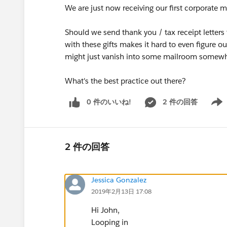
We are just now receiving our first corporate 
Should we send thank you / tax receipt letters
with these gifts makes it hard to even figure out
might just vanish into some mailroom somewh
What's the best practice out there?
0 件のいいね!
2 件の回答
Show 
2 件の回答
Jessica Gonzalez
2019年2月13日 17:08
Hi John,
Looping in