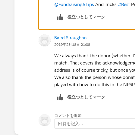
@Fundraising
#Tips
And Tricks
#Best
Pr
役立つとしてマーク
Baird Straughan
2019年2月18日 21:08
We always thank the donor (whether it'
match. That covers the acknowledgemen
address is of course tricky, but once yo
We also thank the person whose donatio
played with how to do this in the NPSP 
役立つとしてマーク
コメントを追加
回答を記入...