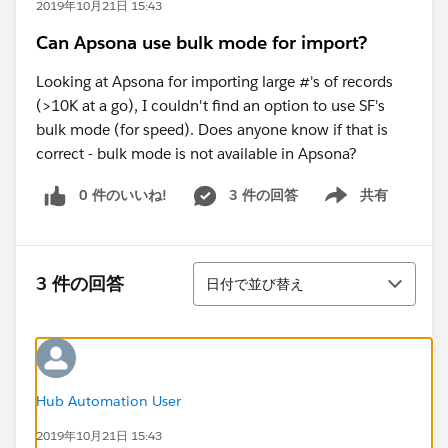
2019年10月21日 15:43
Can Apsona use bulk mode for import?
Looking at Apsona for importing large #'s of records
(>10K at a go), I couldn't find an option to use SF's
bulk mode (for speed). Does anyone know if that is
correct - bulk mode is not available in Apsona?
0 件のいいね!
3 件の回答
共有
Show menu
並び替え
3 件の回答
日付で並び替え
Hub Automation User
2019年10月21日 15:43