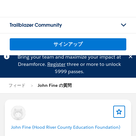
Trailblazer Community
サインアップ
Bring your team and maximize your impact at
Dreamforce.
Register
three or more to unlock
$999 passes.
フィード
John Fine の質問
John Fine (Hood River County Education Foundation)