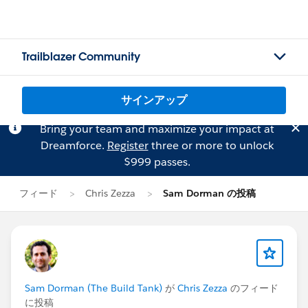
Trailblazer Community
サインアップ
Bring your team and maximize your impact at
Dreamforce.
Register
three or more to unlock
$999 passes.
フィード
Chris Zezza
Sam Dorman の投稿
Sam Dorman (The Build Tank)
が
Chris Zezza
のフィード
に投稿