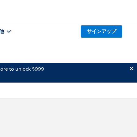
他
サインアップ
ore to unlock $999