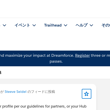
る
イベント
Trailhead
ヘルプ
その
and maximize your impact at Dreamforce.
Register
three or m
passes.
稿
が
Steeve Seidel
のフィードに投稿
 profile per our guidelines for partners, or your Hub