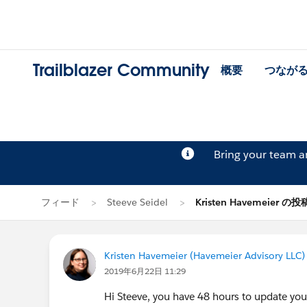
Trailblazer Community
概要
つなが
Bring your team 
フィード
Steeve Seidel
Kristen Havemeier の投
Kristen Havemeier (Havemeier Advisory LLC)
2019年6月22日 11:29
Hi Steeve, you have 48 hours to update your