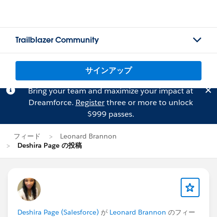
Trailblazer Community
サインアップ
Bring your team and maximize your impact at
Dreamforce.
Register
three or more to unlock
$999 passes.
フィード
Leonard Brannon
Deshira Page の投稿
Deshira Page (Salesforce)
が
Leonard Brannon
のフィー