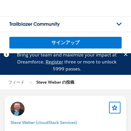
Trailblazer Community
サインアップ
Bring your team and maximize your impact at
Dreamforce.
Register
three or more to unlock
$999 passes.
フィード
Steve Weber の投稿
Steve Weber (cloudStack Services)