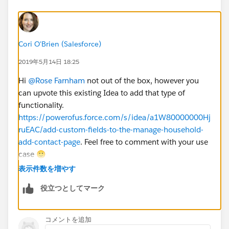
Cori O'Brien (Salesforce)
2019年5月14日 18:25
Hi
@Rose Farnham
​ not out of the box, however you
can upvote this existing Idea to add that type of
functionality.
https://powerofus.force.com/s/idea/a1W80000000Hj
ruEAC/add-custom-fields-to-the-manage-household-
add-contact-page
. Feel free to comment with your use
case 🙂
表示件数を増やす
役立つとしてマーク
コメントを追加