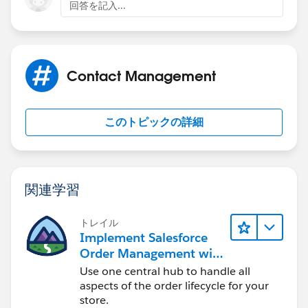
回答を記入...
Contact Management
このトピックの詳細
関連学習
トレイル
Implement Salesforce
Order Management with
a B2B, B2C, or B2B2C
Use one central hub to handle all
Commerce Store
aspects of the order lifecycle for your
store.