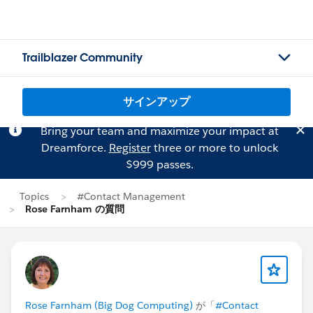
Trailblazer Community
サインアップ
Bring your team and maximize your impact at
Dreamforce.
Register
three or more to unlock
$999 passes.
Topics
#Contact Management
Rose Farnham の質問
Rose Farnham (Big Dog Computing)
が「
#Contact