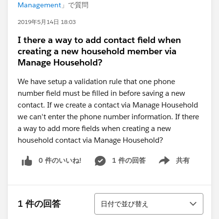
Management
」で質問
2019年5月14日 18:03
I there a way to add contact field when
creating a new household member via
Manage Household?
We have setup a validation rule that one phone
number field must be filled in before saving a new
contact. If we create a contact via Manage Household
we can't enter the phone number information. If there
a way to add more fields when creating a new
household contact via Manage Household?
0 件のいいね!
1 件の回答
共有
Show menu
並び替え
1 件の回答
日付で並び替え