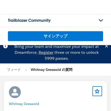
Trailblazer Community
サインアップ
Bring your team and maximize your impact at
Dreamforce.
Register
three or more to unlock
$999 passes.
フィード
Whitney Greswold の質問
Whitney Greswold