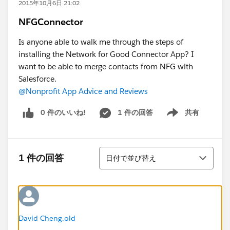
2015年10月6日 21:02
NFGConnector
Is anyone able to walk me through the steps of
installing the Network for Good Connector App? I
want to be able to merge contacts from NFG with
Salesforce.
@Nonprofit App Advice and Reviews
0 件のいいね!
1 件の回答
共有
Show menu
並び替え
1 件の回答
日付で並び替え
David Cheng.old