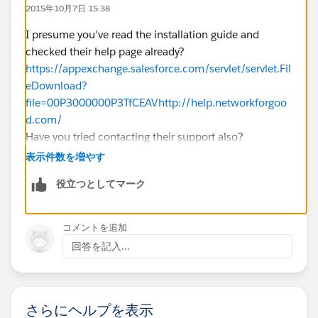
2015年10月7日 15:38
I presume you've read the installation guide and
checked their help page already?
https://appexchange.salesforce.com/servlet/servlet.Fil
eDownload?
file=00P3000000P3TfCEAV
http://help.networkforgoo
d.com/
Have you tried contacting their support also?
http://www.networkforgood.com/support/
表示件数を増やす
役立つとしてマーク
コメントを追加
回答を記入...
さらにヘルプを表示