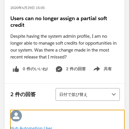
2020年4月29日 15:05
Users can no longer assign a partial soft
credit
Despite having the system admin profile, I am no
longer able to manage soft credits for opportunities in
our system. Was there a change made in the most
recent release that I missed?
0 件のいいね!
2 件の回答
共有
Show menu
並び替え
2 件の回答
日付で並び替え
Hub Automation User