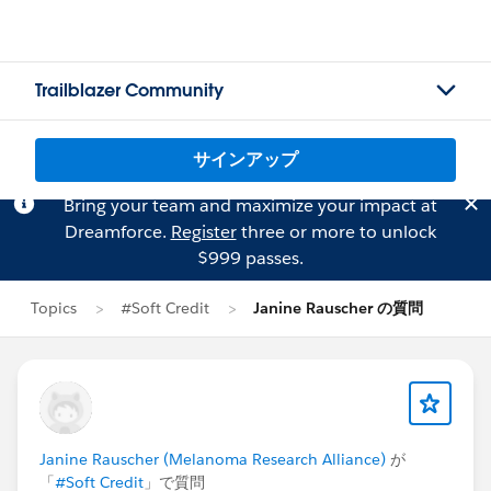
Trailblazer Community
サインアップ
Bring your team and maximize your impact at
Dreamforce.
Register
three or more to unlock
$999 passes.
Topics
#Soft Credit
Janine Rauscher の質問
Janine Rauscher (Melanoma Research Alliance)
が
「
#Soft Credit
」で質問