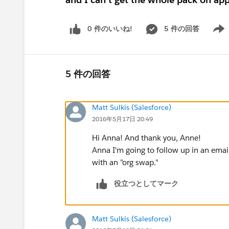
0 件のいいね!
5 件の回答
Show 
5 件の回答
Matt Sulkis (Salesforce)
2016年5月17日 20:49
Hi Anna! And thank you, Anne!
Anna I'm going to follow up in an ema
with an "org swap."
役立つとしてマーク
Matt Sulkis (Salesforce)