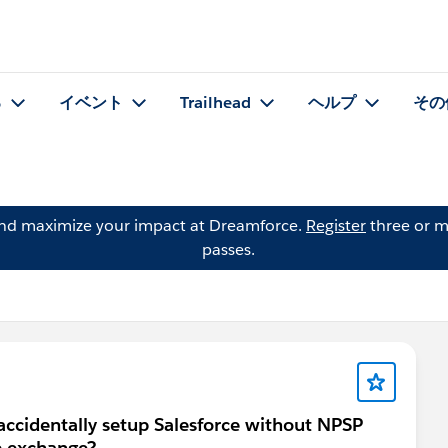
る
イベント
Trailhead
ヘルプ
その
and maximize your impact at Dreamforce.
Register
three or m
passes.
accidentally setup Salesforce without NPSP
p exchange?