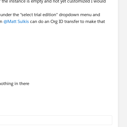
f the instance is empty and not yet customized I would
:
 under the "select trial edition" dropdown menu and
en
@Matt Sulkis
can do an Org ID transfer to make that
othing in there