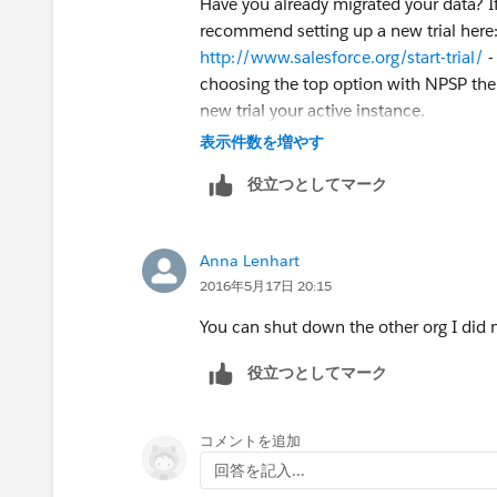
Have you already migrated your data? I
recommend setting up a new trial here
http://www.salesforce.org/start-trial/
-
choosing the top option with NPSP th
new trial your active instance.
表示件数を増やす
役立つとしてマーク
Anna Lenhart
2016年5月17日 20:15
You can shut down the other org I did n
役立つとしてマーク
コメントを追加
回答を記入...