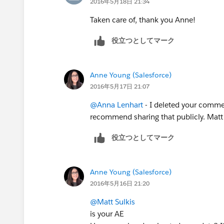
2016年5月18日 21:34
Taken care of, thank you Anne!
役立つとしてマーク
Anne Young (Salesforce)
2016年5月17日 21:07
@Anna Lenhart
- I deleted your commen
recommend sharing that publicly. Matt 
役立つとしてマーク
Anne Young (Salesforce)
2016年5月16日 21:20
@Matt Sulkis
is your AE