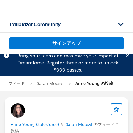
Trailblazer Community
サインアップ
Bring your team and maximize your impact at
Dreamforce.
Register
three or more to unlock
$999 passes.
フィード
Sarah Moosvi
Anne Young の投稿
Anne Young (Salesforce)
が
Sarah Moosvi
のフィードに
投稿