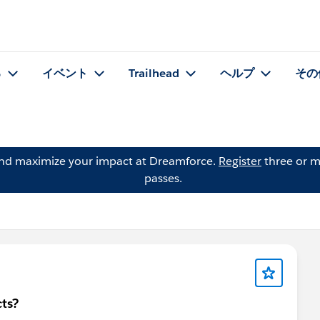
る
イベント
Trailhead
ヘルプ
その
and maximize your impact at Dreamforce.
Register
three or m
passes.
ts?