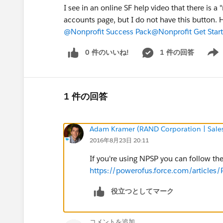
I see in an online SF help video that there is 
accounts page, but I do not have this button. 
@Nonprofit Success Pack
@Nonprofit Get Star
0 件のいいね!
1 件の回答
Show 
1 件の回答
Adam Kramer (RAND Corporation | Sales
2016年8月23日 20:11
If you're using NPSP you can follow the
https://powerofus.force.com/article
役立つとしてマーク
コメントを追加