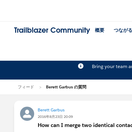
Trailblazer Community
概要
つなが
Bring your team 
フィード
Berett Garbus の質問
Berett Garbus
2016年8月23日 20:09
How can I merge two identical contac