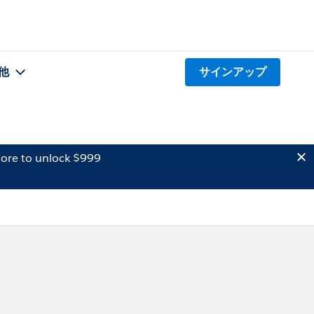
他
サインアップ
ore to unlock $999