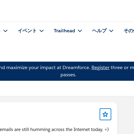
る
イベント
Trailhead
ヘルプ
その
and maximize your impact at Dreamforce.
Register
three or m
passes.
ails are still humming across the Internet today. =)