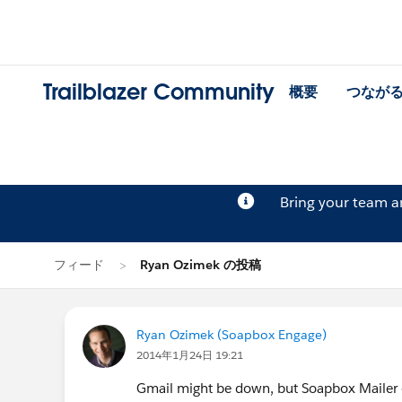
Trailblazer Community
概要
つなが
Bring your team 
フィード
Ryan Ozimek の投稿
Ryan Ozimek (Soapbox Engage)
2014年1月24日 19:21
Gmail might be down, but Soapbox Mailer em