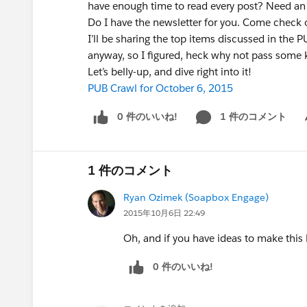
have enough time to read every post? Need an 
Do I have the newsletter for you. Come check o
I’ll be sharing the top items discussed in the
anyway, so I figured, heck why not pass some
Let’s belly-up, and dive right into it!
PUB Crawl for October 6, 2015
0 件のいいね!
1 件のコメント
Sh
1 件のコメント
Ryan Ozimek (Soapbox Engage)
2015年10月6日 22:49
Oh, and if you have ideas to make this 
0 件のいいね!