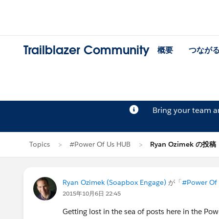
Trailblazer Community
概要
つなが
Bring your team 
Topics
#Power Of Us HUB
Ryan Ozimek の投稿
Ryan Ozimek (Soapbox Engage)
が「
#Power Of
2015年10月6日 22:45
Getting lost in the sea of posts here in the P