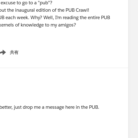
excuse to go to a "pub"?
ut the inaugural edition of the PUB Crawl!
 PUB each week. Why? Well, I’m reading the entire PUB
 kernels of knowledge to my amigos?
共有
ow menu
better, just drop me a message here in the PUB.