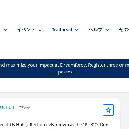
る
イベント
Trailhead
ヘルプ
その
and maximize your impact at Dreamforce.
Register
three or m
passes.
 Us HUB
」で投稿
ower of Us Hub (affectionately known as the "PUB")? Don't