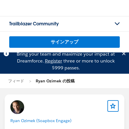
Trailblazer Community
サインアップ
Bring your team and maximize your impact at
Dreamforce.
Register
three or more to unlock
$999 passes.
フィード
Ryan Ozimek の投稿
Ryan Ozimek (Soapbox Engage)