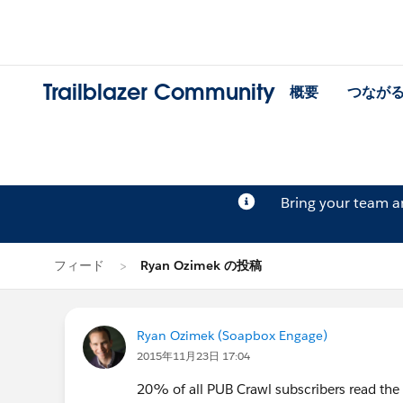
Trailblazer Community
概要
つなが
Bring your team 
フィード
Ryan Ozimek の投稿
Ryan Ozimek (Soapbox Engage)
2015年11月23日 17:04
20% of all PUB Crawl subscribers read the 