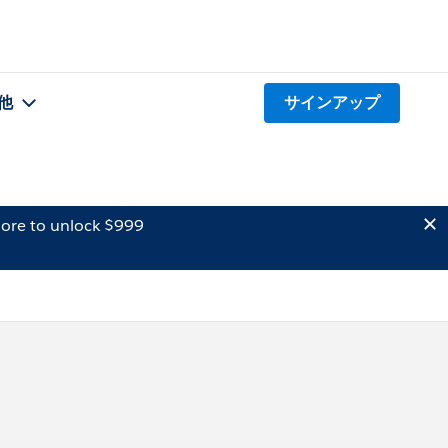
他
サインアップ
ore to unlock $999