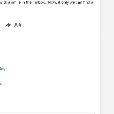
ith a smile in their inbox. Now, if only we can find a
共有
Show menu
ing)
e.