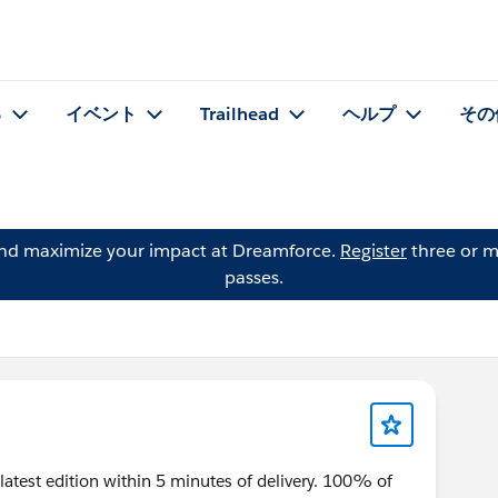
る
イベント
Trailhead
ヘルプ
その
and maximize your impact at Dreamforce.
Register
three or m
passes.
latest edition within 5 minutes of delivery. 100% of