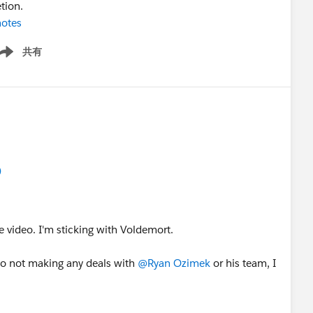
tion.
notes
共有
ow menu
)
e video. I'm sticking with Voldemort.
 to not making any deals with
@Ryan Ozimek
or his team, I