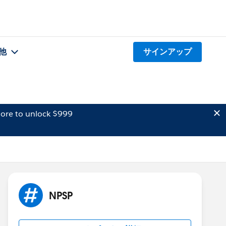
他
サインアップ
ore to unlock $999
NPSP