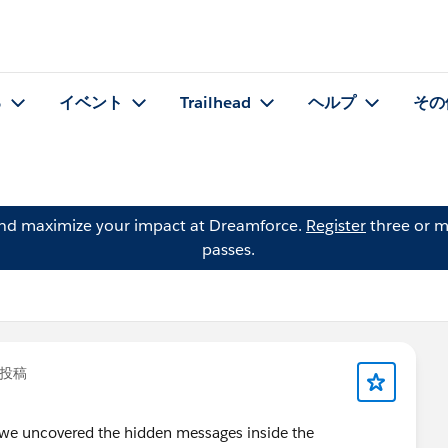
る
イベント
Trailhead
ヘルプ
その
and maximize your impact at Dreamforce.
Register
three or m
passes.
投稿
 we uncovered the hidden messages inside the