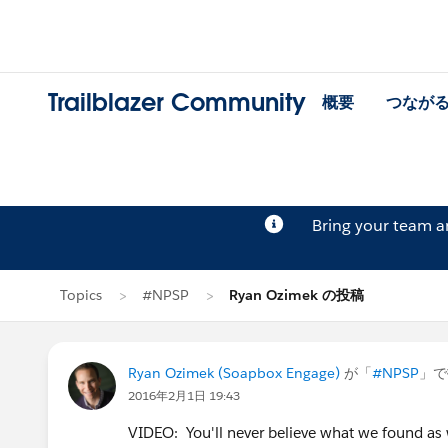
Trailblazer Community
概要
つなが
Bring your team 
Topics
#NPSP
Ryan Ozimek の投稿
Ryan Ozimek (Soapbox Engage)
が「
#NPSP
」で
2016年2月1日 19:43
VIDEO: You'll never believe what we found as