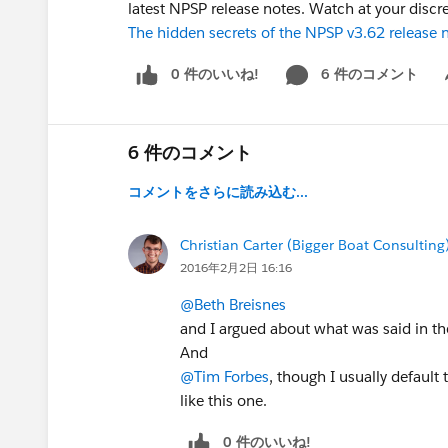
latest NPSP release notes. Watch at your discre
The hidden secrets of the NPSP v3.62 release 
0 件のいいね!
6 件のコメント
Sh
6 件のコメント
コメントをさらに読み込む...
Christian Carter (Bigger Boat Consulting
2016年2月2日 16:16
@Beth Breisnes
and I argued about what was said in th
And
@Tim Forbes
, though I usually default
like this one.
0 件のいいね!